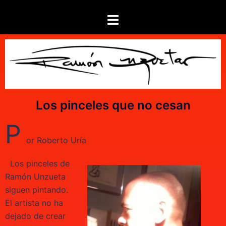
Los pinceles que no cesan
P
or Roberto Uría
Los pinceles de
Ramón Unzueta
siguen pintando.
El artista no ha
dejado de crear